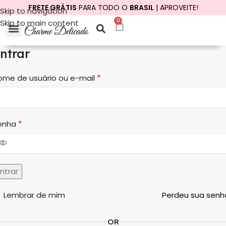
FRETE GRÁTIS
PARA TODO O
BRASIL
| APROVEITE!
Skip to navigation
0
Skip to main content
ntrar
*
ome de usuário ou e-mail
*
enha
Entrar
Lembrar de mim
Perdeu sua senh
OR