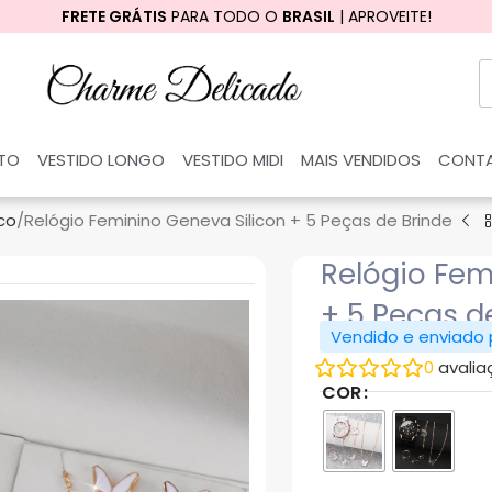
FRETE GRÁTIS
PARA TODO O
BRASIL
| APROVEITE!
RTO
VESTIDO LONGO
VESTIDO MIDI
MAIS VENDIDOS
CONT
co
Relógio Feminino Geneva Silicon + 5 Peças de Brinde
Relógio Fem
+ 5 Peças d
Vendido e enviado
0
avalia
COR