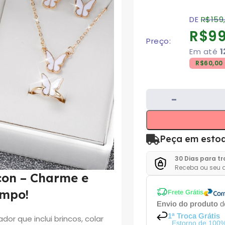
DE
R$
159
R$
99
Preço:
Em até
1
R$
60,00
Peça em esto
30 Dias para t
Receba ou seu d
con – Charme e
empo!
Frete Grátis
Envio do produto
de
1ª Troca Grátis
r que inclui brincos, colar
Estorno de 100%