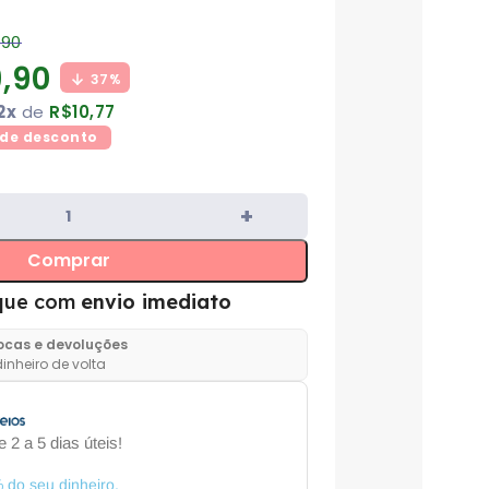
,90
,90
37%
2x
de
R$
10,77
de desconto
Comprar
que com
envio imediato
rocas e devoluções
inheiro de volta
 2 a 5 dias úteis!
 do seu dinheiro.