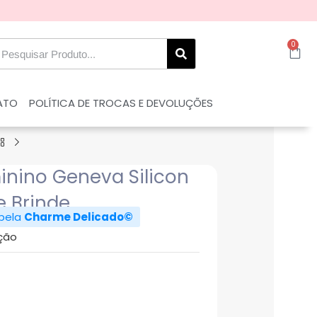
0
ATO
POLÍTICA DE TROCAS E DEVOLUÇÕES
inino Geneva Silicon
e Brinde
 pela
Charme Delicado©
ção