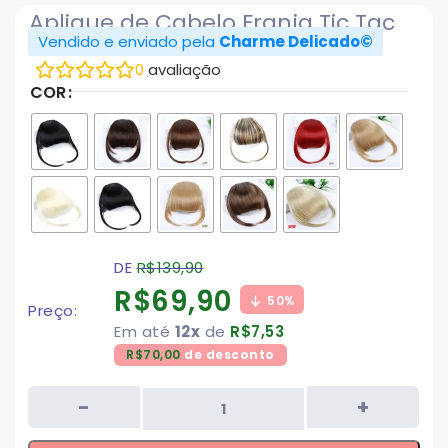
Aplique de Cabelo Franja Tic Tac
Vendido e enviado pela
Charme Delicado©
0
avaliação
COR
DE
R$
139,90
R$
69,90
50%
Preço:
Em até
12x
de
R$
7,53
R$
70,00
de desconto