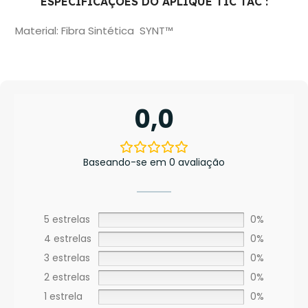
ESPECIFICAÇÕES DO APLIQUE TIC TAC :
Material: Fibra Sintética
SYNT™
0,0
Baseando-se em 0 avaliação
5 estrelas
0%
4 estrelas
0%
3 estrelas
0%
2 estrelas
0%
1 estrela
0%