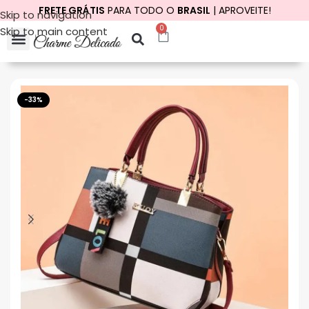
FRETE GRÁTIS
PARA TODO O
BRASIL
| APROVEITE!
Skip to navigation
0
Skip to main content
Início
Bolsas
Bolsas Médias
-33%