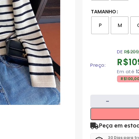
TAMANHO
P
M
DE
R$
209
R$
10
Preço:
Em até
1
R$
100,0
Peça em esto
30 Dias para t