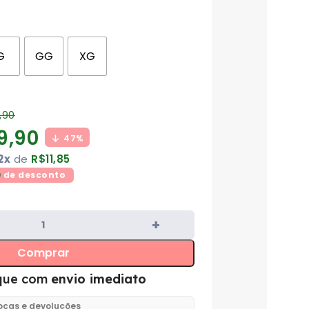
G
GG
XG
,90
9,90
47%
2x
de
R$
11,85
0
de desconto
Comprar
que com
envio imediato
rocas e devoluções