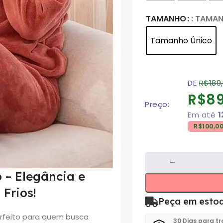
TAMANHO
: TAMA
Tamanho Único
DE
R$
189
R$
89
Preço:
Em até
1
R$
100,0
 – Elegância e
 Frios!
Peça em esto
erfeito para quem busca
30 Dias para t