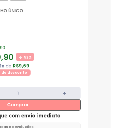
NHO ÚNICO
,90
,90
52%
2x
de
R$
9,69
0
de desconto
Comprar
que com
envio imediato
rocas e devoluções