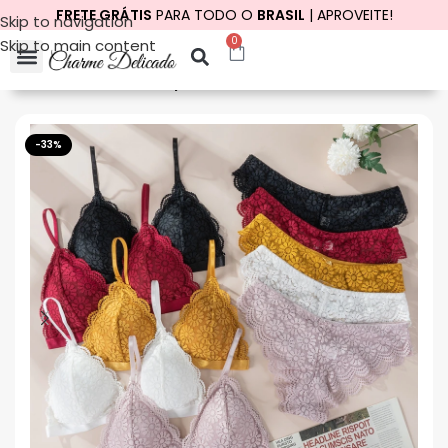
FRETE GRÁTIS
PARA TODO O
BRASIL
| APROVEITE!
Skip to navigation
0
Skip to main content
Início
Vestuário
Roupas Íntimas
-33%