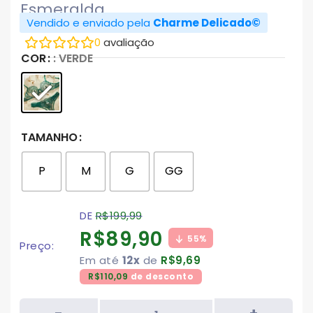
Esmeralda
Vendido e enviado pela
Charme Delicado©
0
avaliação
COR
: VERDE
TAMANHO
P
M
G
GG
DE
R$
199,99
R$
89,90
55%
Preço:
Em até
12x
de
R$
9,69
R$
110,09
de desconto