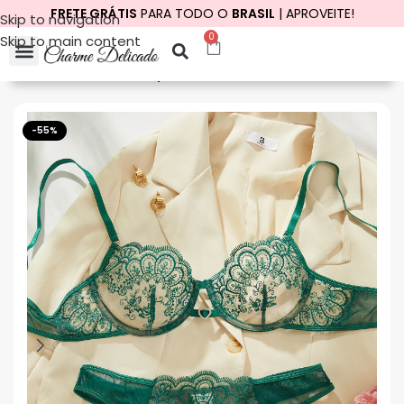
FRETE GRÁTIS
PARA TODO O
BRASIL
| APROVEITE!
Skip to navigation
0
Skip to main content
Início
Vestuário
Roupas Íntimas
-55%