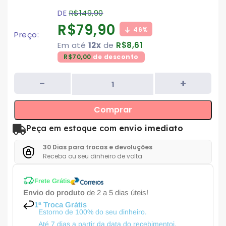
DE
R$
149,90
R$
79,90
46%
Preço:
Em até
12x
de
R$
8,61
R$
70,00
de desconto
Comprar
Peça em estoque com
envio imediato
30 Dias para trocas e devoluções
Receba ou seu dinheiro de volta
Frete Grátis
Envio do produto
de 2 a 5 dias úteis!
1ª Troca Grátis
Estorno de 100% do seu dinheiro.
Até 7 dias a partir da data do recebimentoi.