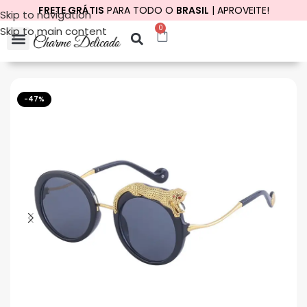
FRETE GRÁTIS
PARA TODO O
BRASIL
| APROVEITE!
Skip to navigation
0
Skip to main content
Início
Óculos
-47%