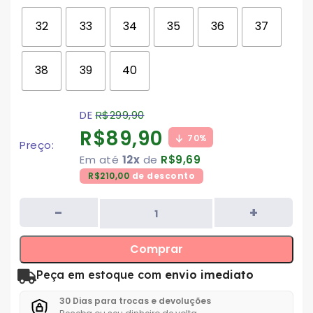
32
33
34
35
36
37
38
39
40
DE
R$
299,90
R$
89,90
70%
Preço:
Em até
12x
de
R$
9,69
R$
210,00
de desconto
Comprar
Peça em estoque com
envio imediato
30 Dias para trocas e devoluções