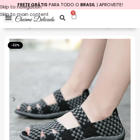
FRETE GRÁTIS
PARA TODO O
BRASIL
| APROVEITE!
Skip to navigation
0
Skip to main content
Início
Calçados
Sandálias
Sandálias Ortopédicas
-32%