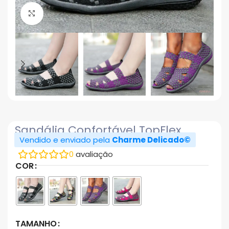
Click to enlarge
Sandália Confortável TopFlex
Vendido e enviado pela
Charme Delicado©
0
avaliação
COR
TAMANHO