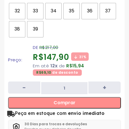
32
33
34
35
36
37
38
39
DE
R$
217,00
R$
147,90
31%
Preço:
Em até
12x
de
R$
15,94
R$
69,10
de desconto
Comprar
Peça em estoque com
envio imediato
30 Dias para trocas e devoluções