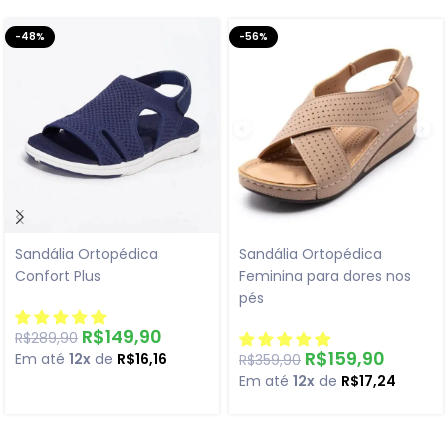
-48%
-56%
Sandália Ortopédica
Sandália Ortopédica
Confort Plus
Feminina para dores nos
pés
R$
149,90
R$
289,90
R$
159,90
Em até
12x
de
R$
16,16
R$
359,90
Em até
12x
de
R$
17,24