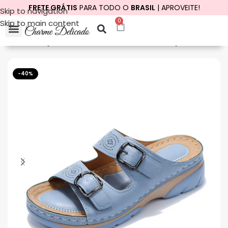
FRETE GRÁTIS
PARA TODO O
BRASIL
| APROVEITE!
Skip to navigation
0
Skip to main content
Início
Calçados
Sandálias
Sandálias Ortopédicas
-40%