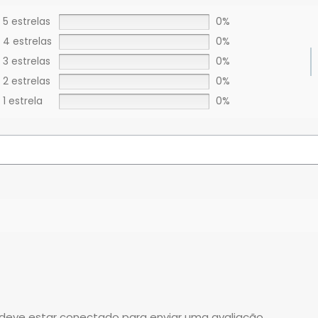
5 estrelas
0%
4 estrelas
0%
3 estrelas
0%
2 estrelas
0%
1 estrela
0%
deve estar conectado para enviar uma avaliação