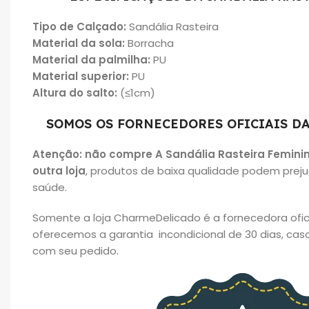
Tipo de Calçado
:
Sandália Rasteira
Material da sola
:
Borracha
Material da palmilha
:
PU
Material superio
r:
PU
Altura do salto
:
(≤1cm)
SOMOS OS FORNECEDORES OFICIAIS D
Atenção: não
compre A Sandália Rasteira Femini
outra loja
, produtos de baixa qualidade podem preju
saúde.
Somente a loja CharmeDelicado é a fornecedora oficial
oferecemos a garantia incondicional de 30 dias, ca
com seu pedido.