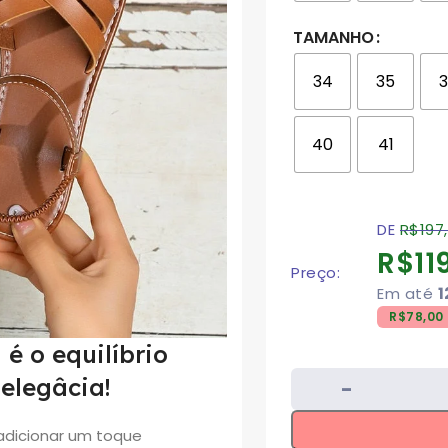
TAMANHO
34
35
40
41
DE
R$
197
R$
11
Preço:
Em até
1
R$
78,00
é o equilíbrio
 elegâcia!
adicionar um toque