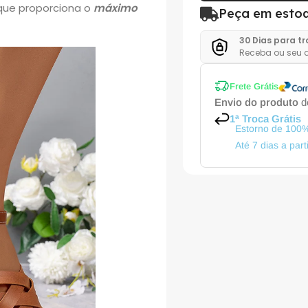
que proporciona o
máximo
Peça em esto
30 Dias para t
Receba ou seu d
Frete Grátis
Envio do produto
de
1ª Troca Grátis
Estorno de 100%
Até 7 dias a par