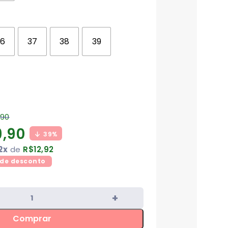
36
37
38
39
,90
9,90
39%
2x
de
R$
12,92
de desconto
Comprar