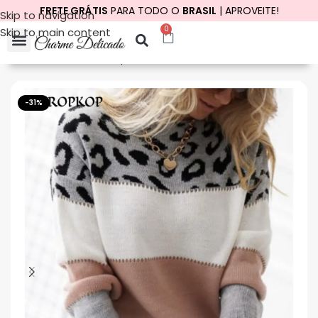
FRETE GRÁTIS
PARA TODO O
BRASIL
| APROVEITE!
Skip to navigation
0
Skip to main content
Início
Vestuário
Roupas de Inverno
Suéter e Moletom
-31%