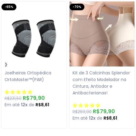
-65%
-70%
Joelheiras Ortopédica
Kit de 3 Calcinhas Splendor
OrtoMaster™(PAR)
com Efeito Modelador na
Cintura, Antiodor e
Antibacterianas!
R$
79,90
R$
231,50
Em até
12x
de
R$
8,61
R$
79,90
R$
269,90
Em até
12x
de
R$
8,61