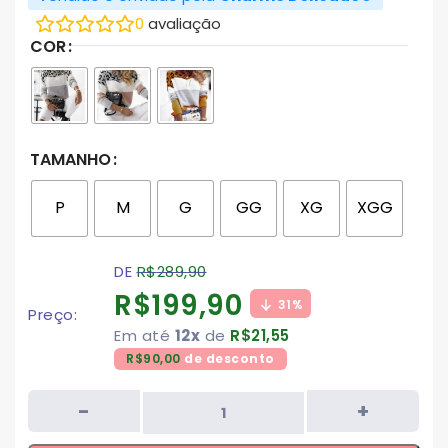
0
avaliação
COR
TAMANHO
P
M
G
GG
XG
XGG
DE
R$
289,90
R$
199,90
31%
Preço:
Em até
12x
de
R$
21,55
R$
90,00
de desconto