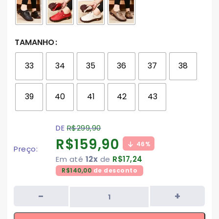
TAMANHO
33
34
35
36
37
38
39
40
41
42
43
DE
R$
299,90
R$
159,90
46%
Preço:
Em até
12x
de
R$
17,24
R$
140,00
de desconto