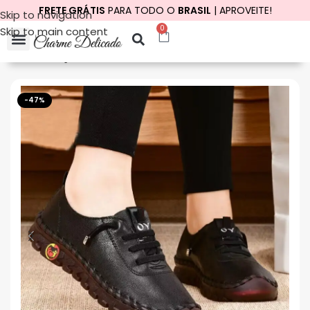
FRETE GRÁTIS
PARA TODO O
BRASIL
| APROVEITE!
Skip to navigation
0
Skip to main content
Início
Calçados
Tênis
Tênis casual
-47%