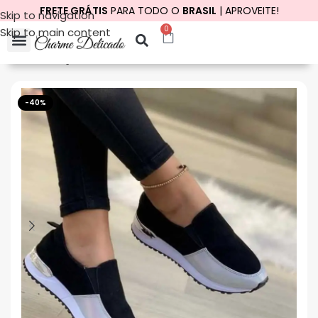
FRETE GRÁTIS
PARA TODO O
BRASIL
| APROVEITE!
Skip to navigation
0
Skip to main content
Início
Calçados
Tênis
Tênis casual
-40%