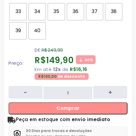
33
34
35
36
37
38
39
40
DE
R$
249,90
R$
149,90
40%
Preço:
Em até
12x
de
R$
16,16
R$
100,00
de desconto
Comprar
Peça em estoque com
envio imediato
30 Dias para trocas e devoluções