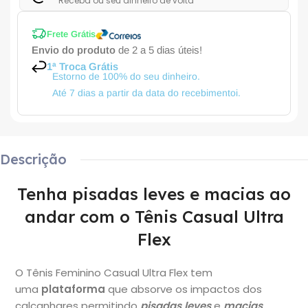
Receba ou seu dinheiro de volta
Frete Grátis
Envio do produto
de 2 a 5 dias úteis!
1ª Troca Grátis
Estorno de 100% do seu dinheiro.
Até 7 dias a partir da data do recebimentoi.
Descrição
Tenha pisadas leves e macias ao
andar com o Tênis Casual Ultra
Flex
O
Tênis Feminino
Casual Ultra Flex tem
uma
plataforma
que
absorve os impactos dos
calcanhares permitindo
pisadas leves
e
macias
,