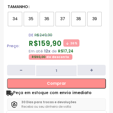
TAMANHO
34
35
36
37
38
39
DE
R$
249,90
R$
159,90
36%
Preço:
Em até
12x
de
R$
17,24
R$
90,00
de desconto
Comprar
Peça em estoque com
envio imediato
30 Dias para trocas e devoluções
Receba ou seu dinheiro de volta