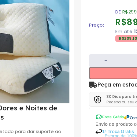
DE
R$
299
R$
89
Preço:
Em até
1
R$
209,1
Peça em esto
30 Dias para t
Receba ou seu d
Dores e Noites de
es
Frete Grátis
Envio do produto
de
jetado para dar suporte ao
1ª Troca Grátis
Estorno de 100%