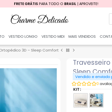
FRETE GRÁTIS
PARA TODO O
BRASIL
| APROVEITE!
RTO
VESTIDO LONGO
VESTIDO MIDI
MAIS VENDIDOS
CONT
 Ortopédico 3D – Sleep Comfort
Travesseiro
Sleep Comf
Vendido e enviado
0
avalia
KIT