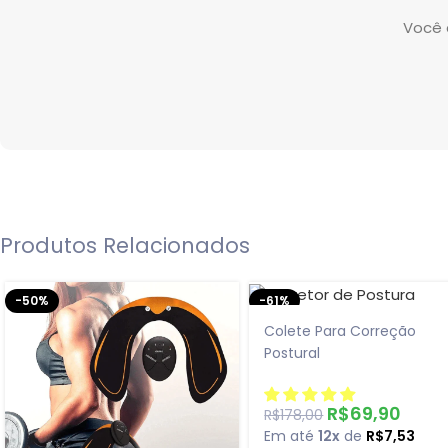
Você 
Produtos Relacionados
-50%
-61%
Colete Para Correção
Postural
R$
69,90
R$
178,00
Em até
12x
de
R$
7,53