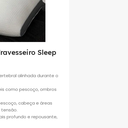
Travesseiro Sleep
ertebral alinhada durante o
veis como pescoço, ombros
 pescoço, cabeça e áreas
 tensão.
mais profundo e repousante,