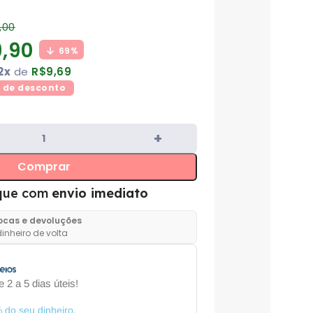
,00
,90
69%
2x
de
R$
9,69
0
de desconto
Comprar
que com
envio imediato
rocas e devoluções
inheiro de volta
 2 a 5 dias úteis!
 do seu dinheiro.