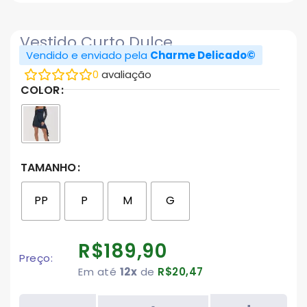
Vestido Curto Dulce
Vendido e enviado pela
Charme Delicado©
0
avaliação
COLOR
TAMANHO
PP
P
M
G
R$
189,90
Preço:
Em até
12x
de
R$
20,47