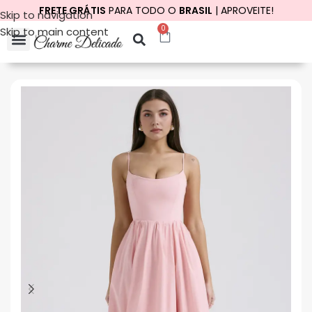
FRETE GRÁTIS
PARA TODO O
BRASIL
| APROVEITE!
Skip to navigation
0
Skip to main content
Início
Vestido Midi