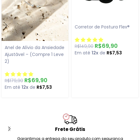
Corretor de Postura Flex®
R$
69,90
R$
149,90
Anel de Alívio da Ansiedade
Em até
12x
de
R$
7,53
Ajustável – (Compre 1 Leve
2)
R$
69,90
R$
179,90
Em até
12x
de
R$
7,53
Frete Grátis
Garantimos a entrega do seu produto com segurança