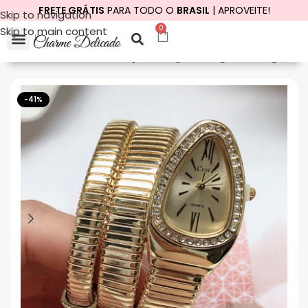
FRETE GRÁTIS
PARA TODO O
BRASIL
| APROVEITE!
Skip to navigation
0
Skip to main content
cio
Outros Produtos
Coleção Relógio
Relógio Analógico
-41%