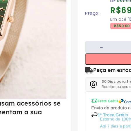
DE
R$
119
R$
69
Preço:
Em até
1
R$
50,00
Peça em esto
30 Dias para t
Receba ou seu d
Frete Grátis
usam acessórios se
Envio do produto
de
mentam a sua
1ª Troca Grátis
Estorno de 100%
Até 7 dias a par