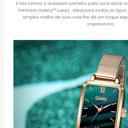
E nós temos o acessório perfeito para você estar 
Feminino Gaiety™ Luxury . Ideal para todos os tipos
simples malha de ouro rosa lhe dá um toque es
impressiona.