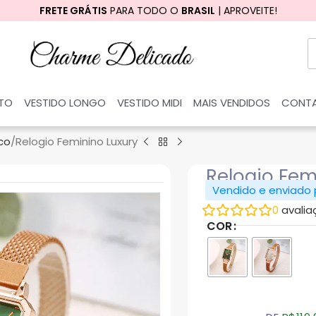
FRETE GRÁTIS
PARA TODO O
BRASIL
| APROVEITE!
RTO
VESTIDO LONGO
VESTIDO MIDI
MAIS VENDIDOS
CONT
co
Relogio Feminino Luxury
Relogio Fem
Vendido e enviado
0
avalia
COR