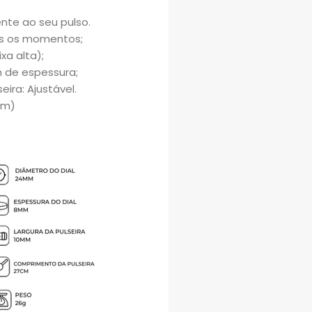
nte ao seu pulso.
s os momentos;
xa alta);
 de espessura;
ra: Ajustável.
0m)