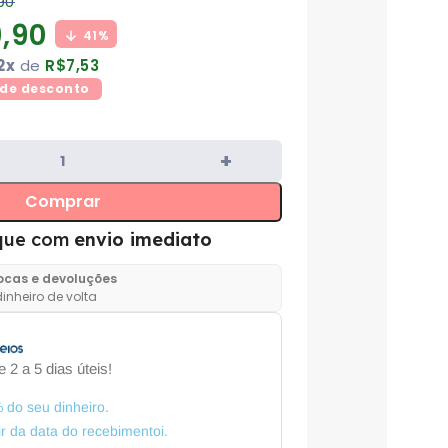
,90
,90
41%
2x
de
R$
7,53
de desconto
Comprar
que com
envio imediato
rocas e devoluções
inheiro de volta
 2 a 5 dias úteis!
 do seu dinheiro.
tir da data do recebimentoi.