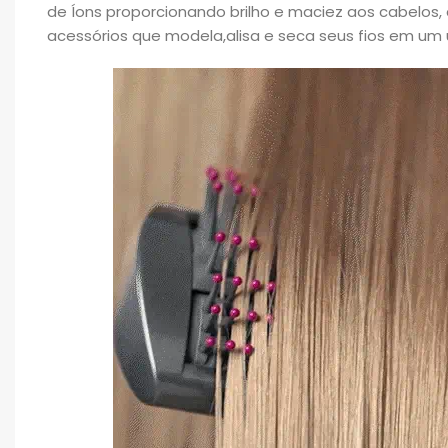
de Íons proporcionando brilho e maciez aos cabelos,
acessórios que modela,alisa e seca seus fios em um