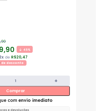
,90
9,90
45%
2x
de
R$
20,47
0
de desconto
Comprar
que com
envio imediato
rocas e devoluções