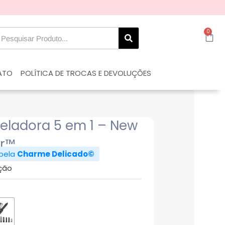
0
ATO
POLÍTICA DE TROCAS E DEVOLUÇÕES
eladora 5 em 1 – New
er™
 pela
Charme Delicado©
ção