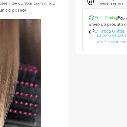
 além de contar com cinco
Receba ou seu d
 único passo!
Frete Grátis
Envio do produto
de
1ª Troca Grátis
Estorno de 100%
Até 7 dias a par