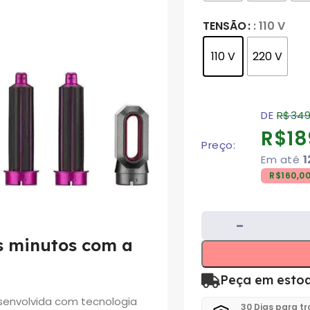
TENSÃO
: 110 V
110 V
220 V
DE
R$
349
R$
18
Preço:
Em até
1
R$
160,0
os minutos com a
Peça em esto
esenvolvida com tecnologia
30 Dias para t