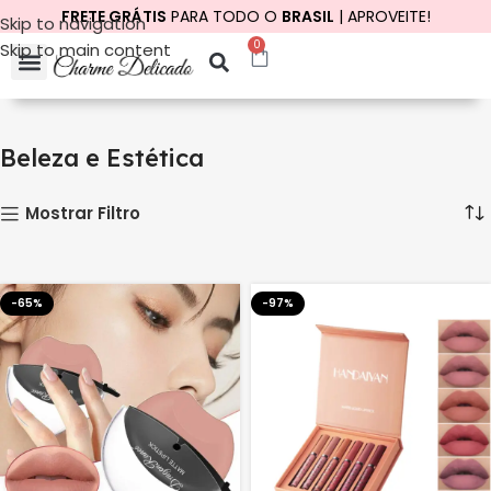
FRETE GRÁTIS
PARA TODO O
BRASIL
| APROVEITE!
Skip to navigation
0
Skip to main content
Início
Beleza e Estética
Exibindo 1–12 de 39 resultados
Beleza e Estética
Mostrar Filtro
-65%
-97%