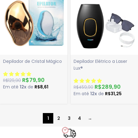
Depilador de Cristal Mágico
Depilador Elétrico a Laser
Lux®
R$
79,90
R$
129,90
R$
289,90
Em até
12x
de
R$
8,61
R$
459,90
Em até
12x
de
R$
31,25
1
2
3
4
→