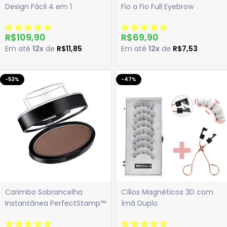
Design Fácil 4 em 1
Fio a Fio Full Eyebrow
R$
109,90
R$
69,90
Em até
12x
de
R$
11,85
Em até
12x
de
R$
7,53
-53%
-47%
Carimbo Sobrancelha
Cílios Magnéticos 3D com
Instantânea PerfectStamp™
ímã Duplo