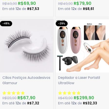
R$
69,90
R$
79,90
R$
149,90
R$
149,90
Em até
12x
de
R$
7,53
Em até
12x
de
R$
8,61
-48%
-29%
Cílios Postiços Autoadesivos
Depilador a Laser Portatil
Glamour
UltraGlow
R$
67,90
R$
299,90
R$
129,90
R$
419,90
Em até
12x
de
R$
7,32
Em até
12x
de
R$
32,33