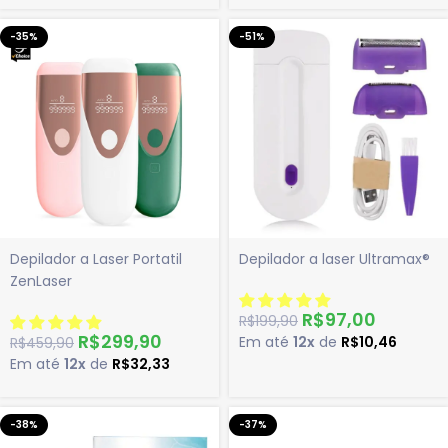
-35%
-51%
Depilador a Laser Portatil
Depilador a laser Ultramax®
ZenLaser
R$
97,00
R$
199,90
R$
299,90
Em até
12x
de
R$
10,46
R$
459,90
Em até
12x
de
R$
32,33
-38%
-37%