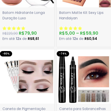
Batom Hidratante Longa
Batom Matte Kit Sexy Lips
Duração Luxo
Handaiyan
R$
79,90
R$
5,00
–
R$
59,90
R$
229,90
Em até
12x
de
R$
8,61
Em até
12x
de
R$
0,54
-80%
-74%
Caneta de Pigmentação
Caneta para Sobrancelhas