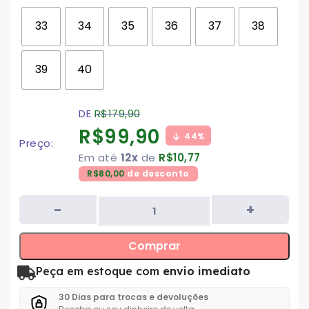
33
34
35
36
37
38
39
40
DE
R$
179,90
R$
99,90
44%
Preço:
Em até
12x
de
R$
10,77
R$
80,00
de desconto
Comprar
Peça em estoque com
envio imediato
30 Dias para trocas e devoluções