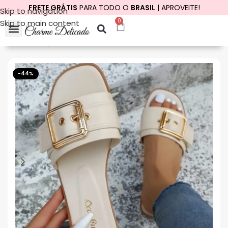
FRETE GRÁTIS
PARA TODO O
BRASIL
| APROVEITE!
Skip to navigation
0
Skip to main content
Início
Calçados
Rasteirinhas
-44%