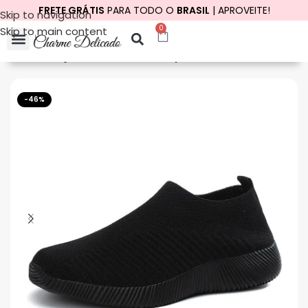
FRETE GRÁTIS
PARA TODO O
BRASIL
| APROVEITE!
Skip to navigation
0
Skip to main content
Início
Calçados
Tênis
Tênis Esportivo
-46%