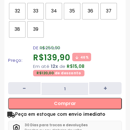
32
33
34
35
36
37
38
39
DE
R$
259,90
R$
139,90
46%
Preço:
Em até
12x
de
R$
15,08
R$
120,00
de desconto
Comprar
Peça em estoque com
envio imediato
30 Dias para trocas e devoluções