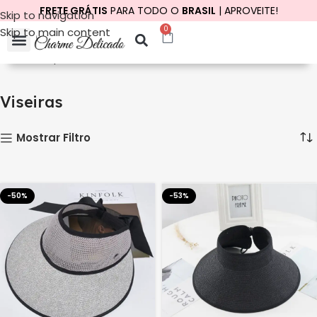
FRETE GRÁTIS
PARA TODO O
BRASIL
| APROVEITE!
Skip to navigation
0
Skip to main content
Início
Chapéus
Viseiras
Mostrando todos os 5 resultados
Viseiras
Mostrar Filtro
-50%
-53%