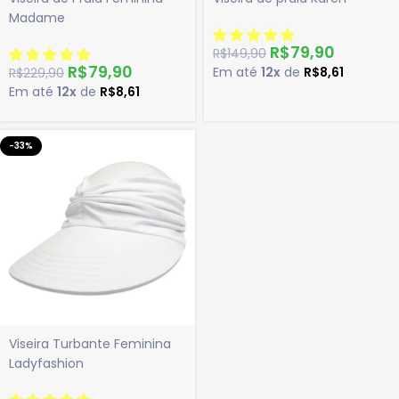
Madame
R$
79,90
R$
149,90
R$
79,90
Em até
12x
de
R$
8,61
R$
229,90
Em até
12x
de
R$
8,61
-33%
Viseira Turbante Feminina
Ladyfashion