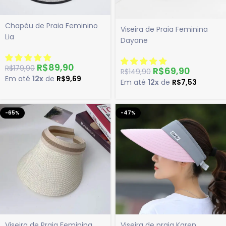
Chapéu de Praia Feminino
Viseira de Praia Feminina
Lia
Dayane
R$
89,90
R$
179,90
R$
69,90
R$
149,90
Em até
12x
de
R$
9,69
Em até
12x
de
R$
7,53
-65%
-47%
Viseira de Praia Feminina
Viseira de praia Karen