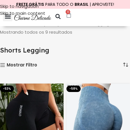
FRETE GRÁTIS
PARA TODO O
BRASIL
| APROVEITE!
Skip to navigation
0
Skip to main content
Início
Vestuário
Roupas Esportivas
Shorts Legging
Mostrando todos os 9 resultados
Shorts Legging
Mostrar Filtro
-53%
-58%